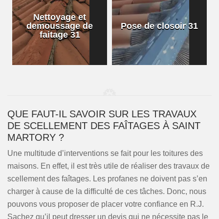
Nettoyage et
demoussage de
Pose de closoir 31
1
faitage 31
QUE FAUT-IL SAVOIR SUR LES TRAVAUX
DE SCELLEMENT DES FAÎTAGES À SAINT
MARTORY ?
Une multitude d’interventions se fait pour les toitures des
maisons. En effet, il est très utile de réaliser des travaux de
scellement des faîtages. Les profanes ne doivent pas s’en
charger à cause de la difficulté de ces tâches. Donc, nous
pouvons vous proposer de placer votre confiance en R.J.
Sachez qu’il peut dresser un devis qui ne nécessite pas le