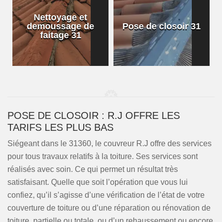
Nettoyage et
demoussage de
Pose de closoir 31
1
faitage 31
POSE DE CLOSOIR : R.J OFFRE LES
TARIFS LES PLUS BAS
Siégeant dans le 31360, le couvreur R.J offre des services
pour tous travaux relatifs à la toiture. Ses services sont
réalisés avec soin. Ce qui permet un résultat très
satisfaisant. Quelle que soit l’opération que vous lui
confiez, qu’il s’agisse d’une vérification de l’état de votre
couverture de toiture ou d’une réparation ou rénovation de
toiture, partielle ou totale, ou d’un rehaussement ou encore