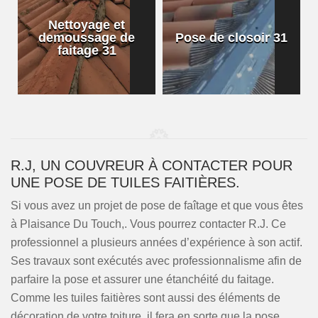
Nettoyage et
demoussage de
Pose de closoir 31
1
faitage 31
R.J, UN COUVREUR À CONTACTER POUR
UNE POSE DE TUILES FAITIÈRES.
Si vous avez un projet de pose de faîtage et que vous êtes
à Plaisance Du Touch,. Vous pourrez contacter R.J. Ce
professionnel a plusieurs années d’expérience à son actif.
Ses travaux sont exécutés avec professionnalisme afin de
parfaire la pose et assurer une étanchéité du faitage.
Comme les tuiles faitières sont aussi des éléments de
décoration de votre toiture, il fera en sorte que la pose