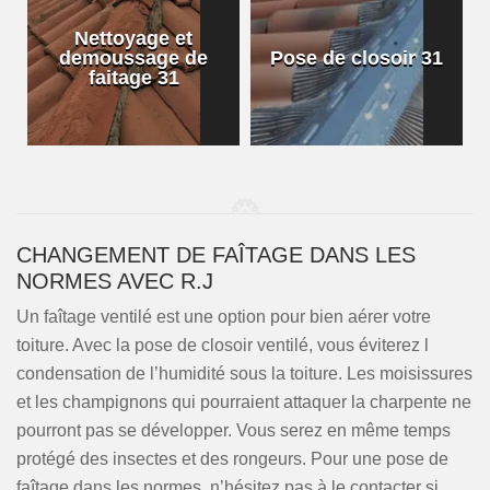
Nettoyage et
demoussage de
Pose de closoir 31
1
faitage 31
CHANGEMENT DE FAÎTAGE DANS LES
NORMES AVEC R.J
Un faîtage ventilé est une option pour bien aérer votre
toiture. Avec la pose de closoir ventilé, vous éviterez l
condensation de l’humidité sous la toiture. Les moisissures
et les champignons qui pourraient attaquer la charpente ne
pourront pas se développer. Vous serez en même temps
protégé des insectes et des rongeurs. Pour une pose de
faîtage dans les normes, n’hésitez pas à le contacter si