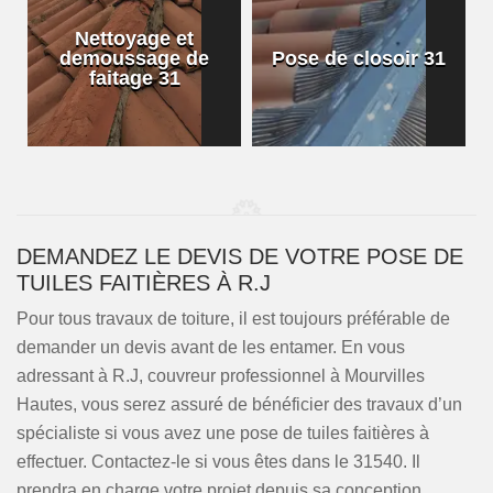
Nettoyage et
demoussage de
Pose de closoir 31
1
faitage 31
DEMANDEZ LE DEVIS DE VOTRE POSE DE
TUILES FAITIÈRES À R.J
Pour tous travaux de toiture, il est toujours préférable de
demander un devis avant de les entamer. En vous
adressant à R.J, couvreur professionnel à Mourvilles
Hautes, vous serez assuré de bénéficier des travaux d’un
spécialiste si vous avez une pose de tuiles faitières à
effectuer. Contactez-le si vous êtes dans le 31540. Il
prendra en charge votre projet depuis sa conception