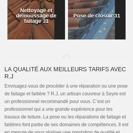
Nettoyage et
demoussage de
Pose de closoir 31
1
faitage 31
LA QUALITÉ AUX MEILLEURS TARIFS AVEC
R.J
Envisagez-vous de procéder à une réparation ou une pose
de faitage et faitière ? R.J, un artisan couvreur à Seyre est
un professionnel recommandé pour vous. C’est un
professionnel qui a une grande expérience pour les
travaux de toiture. La pose ou les réparations de faitage et
faitières font partie de ses domaines de compétences. Il est
en mesure de vous réaliser une prestation de qualité et