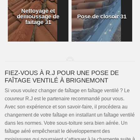
Nettoyage et
demoussage de
Pose de closoir 31
1
faitage 31
FIEZ-VOUS À R.J POUR UNE POSE DE
FAÎTAGE VENTILÉ À BRIGNEMONT
Si vous voulez changer de faîtage en faîtage ventilé ? Le
couvreur R.J est le partenaire recommandé pour vous.
Avec son expérience et son savoir-faire, il procédera au
changement de votre faîtage en installant un faîtage ventilé
dans les normes. Votre sous-toiture sera bien aérée. Un
faîtage aéré empêcherait le développement des
moisissures qui pourraient s’attaquer à la charpente suite à