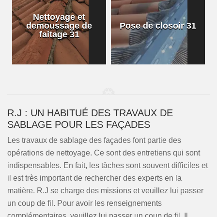
Nettoyage et
demoussage de
Pose de closoir 31
1
faitage 31
R.J : UN HABITUÉ DES TRAVAUX DE
SABLAGE POUR LES FAÇADES
Les travaux de sablage des façades font partie des
opérations de nettoyage. Ce sont des entretiens qui sont
indispensables. En fait, les tâches sont souvent difficiles et
il est très important de rechercher des experts en la
matière. R.J se charge des missions et veuillez lui passer
un coup de fil. Pour avoir les renseignements
complémentaires, veuillez lui passer un coup de fil. Il