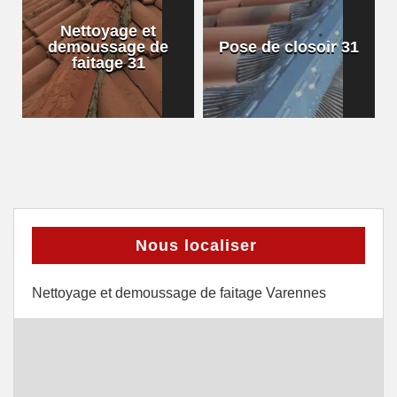
Nettoyage et
demoussage de
Pose de closoir 31
1
faitage 31
Nous localiser
Nettoyage et demoussage de faitage Varennes