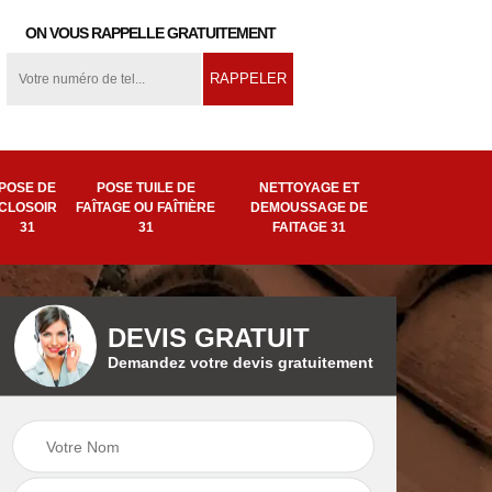
ON VOUS RAPPELLE GRATUITEMENT
POSE DE
POSE TUILE DE
NETTOYAGE ET
CLOSOIR
FAÎTAGE OU FAÎTIÈRE
DEMOUSSAGE DE
31
31
FAITAGE 31
DEVIS GRATUIT
Demandez votre devis gratuitement
ion
Pose tuile de
Remplacement de
ière
faîtage ou faîtière
faîtage 31
31