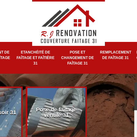
T DE
ETANCHÉITÉ DE
POSE ET
REMPLACEMENT
ÎTAGE
FAÎTAGE ET FAÎTIÈRE
CHANGEMENT DE
DE FAÎTAGE 31
31
FAÎTAGE 31
Pose et réparat
Pose de faîtage
soir 31
de faîtage et faît
ventilé 31
31