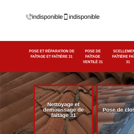
indisponible
indisponible
POSE ET RÉPARATION DE
POSE DE
SCELLEMEN
FAÎTAGE ET FAÎTIÈRE 31
FAÎTAGE
FAÎTIÈRE FA
VENTILÉ 31
31
Nettoyage et
éité de
demoussage de
Pose de clo
 faîtière 31
faitage 31