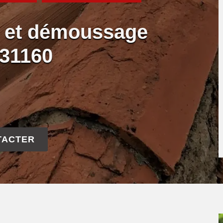
e et démoussage
 31160
TACTER