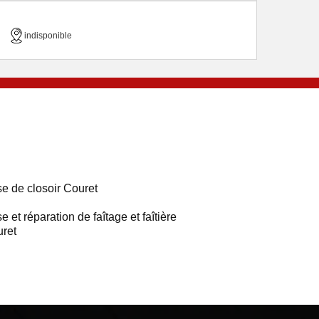
indisponible
e de closoir Couret
e et réparation de faîtage et faîtière
ret