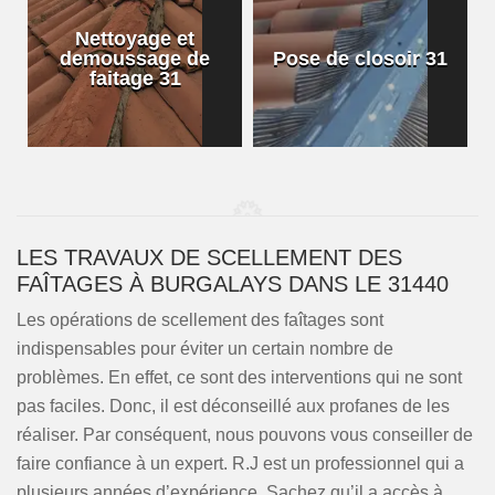
Nettoyage et
demoussage de
Pose de closoir 31
1
faitage 31
LES TRAVAUX DE SCELLEMENT DES
FAÎTAGES À BURGALAYS DANS LE 31440
Les opérations de scellement des faîtages sont
indispensables pour éviter un certain nombre de
problèmes. En effet, ce sont des interventions qui ne sont
pas faciles. Donc, il est déconseillé aux profanes de les
réaliser. Par conséquent, nous pouvons vous conseiller de
faire confiance à un expert. R.J est un professionnel qui a
plusieurs années d’expérience. Sachez qu’il a accès à