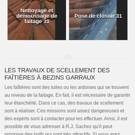
Nettoyage et
demoussage de
Pose de closoir 31
1
faitage 31
LES TRAVAUX DE SCELLEMENT DES
FAÎTIÈRES À BEZINS GARRAUX
Les faîtières sont des tuiles ou les ardoises qui se trouvent
au niveau de la faitage. En fait, il est nécessaire de garantir
leur étanchéité. Dans ce cas, des travaux de scellement
sont à réaliser. Ces missions sont assez dangereuses et
des experts sont à contacter pour les effectuer. Ainsi, il est
possible de vous adresser à R.J. Sachez qu'il peut
proposer des tarifs qui sont très attractifs. Si vous avez