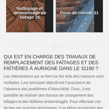
Nettoyage et
demoussage de
Pose de closoir 31
1
faitage 31
QUI EST EN CHARGE DES TRAVAUX DE
REMPLACEMENT DES FAÎTAGES ET DES
FAÎTIÈRES À AURAGNE DANS LE 31190 ?
Les interventions qui se font sur les toits des maisons sont
multiples. Leur principal objectif est l’assurance de
l’absence des problèmes d’étanchéité. Donc, il est
possible de réaliser des travaux de changement des
faîtages et des faîtières endommagés. Pour effectuer ces
tâches qui sont très techniques, il va falloir rechercher des