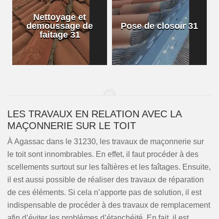
Nettoyage et
demoussage de
Pose de closoir 31
1
faitage 31
LES TRAVAUX EN RELATION AVEC LA
MAÇONNERIE SUR LE TOIT
À Agassac dans le 31230, les travaux de maçonnerie sur
le toit sont innombrables. En effet, il faut procéder à des
scellements surtout sur les faîtières et les faîtages. Ensuite,
il est aussi possible de réaliser des travaux de réparation
de ces éléments. Si cela n’apporte pas de solution, il est
indispensable de procéder à des travaux de remplacement
afin d’éviter les problèmes d’étanchéité. En fait, il est