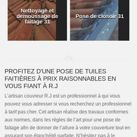
Nettoyage et
demoussage de
Pose de closoir 31
1
faitage 31
PROFITEZ D’UNE POSE DE TUILES
FAITIÈRES À PRIX RAISONNABLES EN
VOUS FIANT À R.J
L’artisan couvreur R.J est un professionnel à qui vous
pouvez vous adresser si vous recherchez un professionnel
à tarif pas cher. Cet artisan réalise des travaux conformes
aux normes, dans les règles de l’art pour une pose de
faitage afin de donner de l’allure à votre couverture tout en
assurant son étanchéité parfaite. N’hésitez pas à le