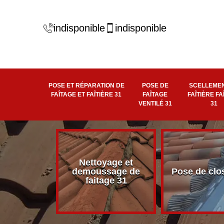
indisponible
indisponible
POSE ET RÉPARATION DE
POSE DE
SCELLEMEN
FAÎTAGE ET FAÎTIÈRE 31
FAÎTAGE
FAÎTIÈRE FA
VENTILÉ 31
31
Nettoyage et
éité de
demoussage de
Pose de clo
 faîtière 31
faitage 31