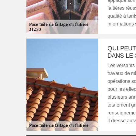
applique sont
faitières réus
qualité à tar
informations 
QUI PEUT
DANS LE 
Les versants 
travaux de mi
opérations son
pour les effe
plusieurs ann
totalement gr
renseignement
Il dresse aus