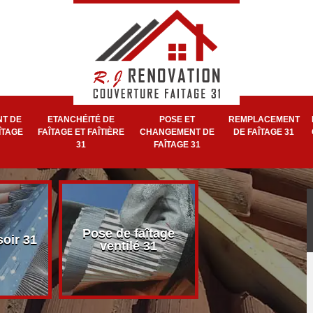
T DE
ETANCHÉITÉ DE
POSE ET
REMPLACEMENT
ÎTAGE
FAÎTAGE ET FAÎTIÈRE
CHANGEMENT DE
DE FAÎTAGE 31
31
FAÎTAGE 31
Pose et réparat
Pose de faîtage
soir 31
de faîtage et faît
ventilé 31
31