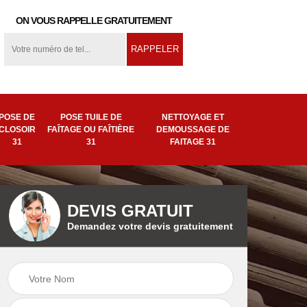
ON VOUS RAPPELLE GRATUITEMENT
POSE DE
POSE TUILE DE
NETTOYAGE ET
CLOSOIR
FAÎTAGE OU FAÎTIÈRE
DEMOUSSAGE DE
31
31
FAITAGE 31
DEVIS GRATUIT
Demandez votre devis gratuitement
ion
Pose tuile de
Remplacement de
ière
faîtage ou faîtière
faîtage 31
31