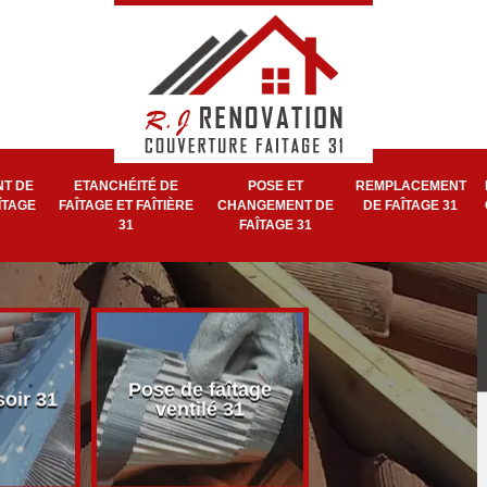
T DE
ETANCHÉITÉ DE
POSE ET
REMPLACEMENT
ÎTAGE
FAÎTAGE ET FAÎTIÈRE
CHANGEMENT DE
DE FAÎTAGE 31
31
FAÎTAGE 31
Pose et réparat
Pose de faîtage
soir 31
de faîtage et faît
ventilé 31
31