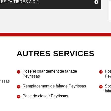
ES FAITIÈRES À R.J
AUTRES SERVICES
Pose et changement de faîtage
Pos
Peyrissas
Pey
rissas
Remplacement de faîtage Peyrissas
Soc
fai
Pose de closoir Peyrissas