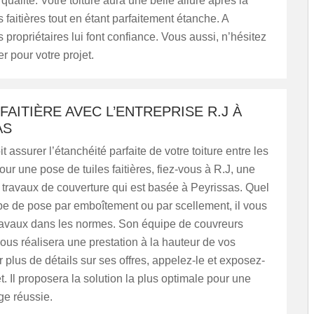
qualité. Votre toiture aura une belle allure après la
s faitières tout en étant parfaitement étanche. A
s propriétaires lui font confiance. Vous aussi, n’hésitez
r pour votre projet.
FAITIÈRE AVEC L’ENTREPRISE R.J À
AS
t assurer l’étanchéité parfaite de votre toiture entre les
ur une pose de tuiles faitières, fiez-vous à R.J, une
 travaux de couverture qui est basée à Peyrissas. Quel
ype de pose par emboîtement ou par scellement, il vous
ravaux dans les normes. Son équipe de couvreurs
us réalisera une prestation à la hauteur de vos
r plus de détails sur ses offres, appelez-le et exposez-
et. Il proposera la solution la plus optimale pour une
ge réussie.