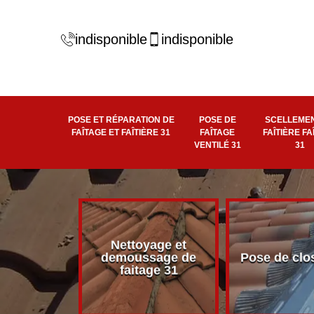
indisponible
indisponible
POSE ET RÉPARATION DE
POSE DE
SCELLEMEN
FAÎTAGE ET FAÎTIÈRE 31
FAÎTAGE
FAÎTIÈRE FA
VENTILÉ 31
31
Nettoyage et
éité de
demoussage de
Pose de clo
 faîtière 31
faitage 31