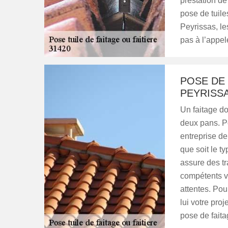
prestation de 
pose de tuile
Peyrissas, le
pas à l’appele
POSE DE 
PEYRISS
Un faitage doi
deux pans. Po
entreprise de
que soit le t
assure des t
compétents vo
attentes. Pou
lui votre proj
pose de faita