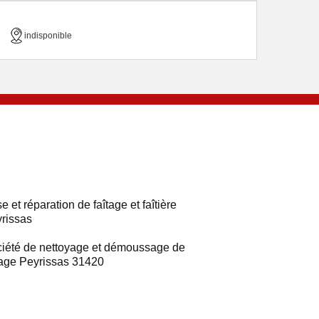
indisponible
e et réparation de faîtage et faîtière
rissas
iété de nettoyage et démoussage de
tage Peyrissas 31420