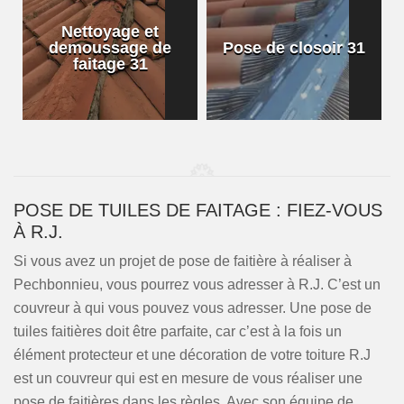
Nettoyage et
demoussage de
Pose de closoir 31
1
faitage 31
POSE DE TUILES DE FAITAGE : FIEZ-VOUS
À R.J.
Si vous avez un projet de pose de faitière à réaliser à
Pechbonnieu, vous pourrez vous adresser à R.J. C’est un
couvreur à qui vous pouvez vous adresser. Une pose de
tuiles faitières doit être parfaite, car c’est à la fois un
élément protecteur et une décoration de votre toiture R.J
est un couvreur qui est en mesure de vous réaliser une
pose de faitières dans les règles. Avec son équipe de