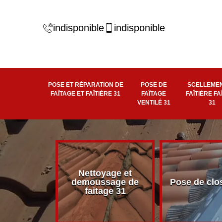
indisponible
indisponible
POSE ET RÉPARATION DE
POSE DE
SCELLEMEN
FAÎTAGE ET FAÎTIÈRE 31
FAÎTAGE
FAÎTIÈRE FA
VENTILÉ 31
31
Nettoyage et
éité de
demoussage de
Pose de clo
 faîtière 31
faitage 31