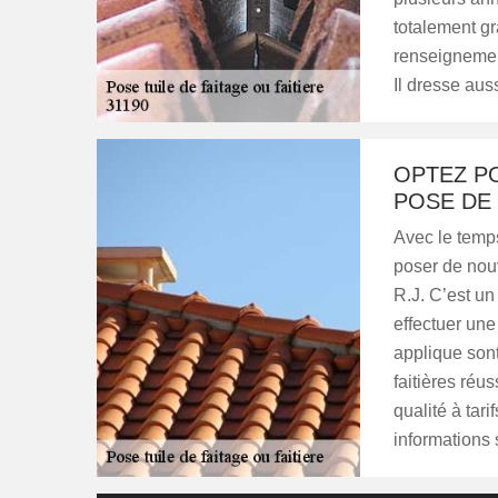
totalement gr
renseignement
Il dresse aus
OPTEZ PO
POSE DE 
Avec le temps
poser de nouv
R.J. C’est un
effectuer une 
applique sont
faitières réus
qualité à tar
informations 