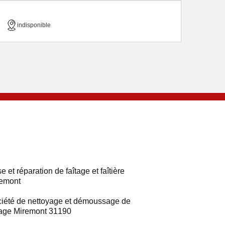
indisponible
e et réparation de faîtage et faîtière
emont
iété de nettoyage et démoussage de
tage Miremont 31190