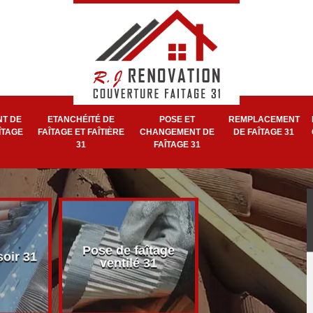
T DE
ETANCHÉITÉ DE
POSE ET
REMPLACEMENT
ÎTAGE
FAÎTAGE ET FAÎTIÈRE
CHANGEMENT DE
DE FAÎTAGE 31
31
FAÎTAGE 31
Pose et réparat
Pose de faîtage
soir 31
de faîtage et faît
ventilé 31
31