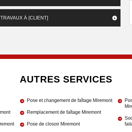
 TRAVAUX À {CLIENT]
AUTRES SERVICES
Pose et changement de faîtage Miremont
Pos
Mir
emont
Remplacement de faîtage Miremont
Soc
iremont
Pose de closoir Miremont
fai