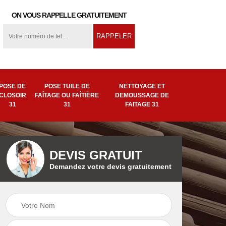
ON VOUS RAPPELLE GRATUITEMENT
POSE DE
POSE TUILE DE
NETTOYAGE ET
CLOSOIR
FAÎTAGE OU FAÎTIÈRE
DEMOUSSAGE DE
31
31
FAITAGE 31
DEVIS GRATUIT
Demandez votre devis gratuitement
ion
Pose tuile de
Remplacement de
ière
faîtage ou faîtière
faîtage 31
31