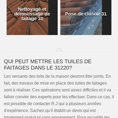
Nettoyage et
demoussage de
Pose de closoir 31
1
faitage 31
QUI PEUT METTRE LES TUILES DE
FAITAGES DANS LE 31220?
Les versants des toits de la maison devront être joints. En
fait, des travaux de mise en place des tuiles de faitages
sont à réaliser. Ces opérations sont assez difficiles et il va
falloir convier des experts pour les effectuer. Dans ce cas, il
est possible de contacter R.J qui a plusieurs années
d'expérience. Sachez qu'il établit un devis qui est
totalement gratuit et sans engagement. Pour recueillir les