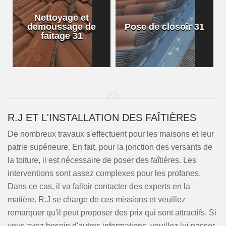
Nettoyage et
demoussage de
Pose de closoir 31
1
faitage 31
R.J ET L'INSTALLATION DES FAÎTIÈRES
De nombreux travaux s'effectuent pour les maisons et leur
patrie supérieure. En fait, pour la jonction des versants de
la toiture, il est nécessaire de poser des faîtières. Les
interventions sont assez complexes pour les profanes.
Dans ce cas, il va falloir contacter des experts en la
matière. R.J se charge de ces missions et veuillez
remarquer qu'il peut proposer des prix qui sont attractifs. Si
vous avez besoin d'autres informations, veuillez lui passer