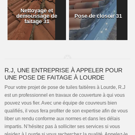
Nettoyage et
demoussage de
Pose de closoir 31
1
faitage 31
R.J, UNE ENTREPRISE À APPELER POUR
UNE POSE DE FAITAGE À LOURDE
Pour votre projet de pose de tuiles faitières à Lourde, R.J
est un professionnel en travaux de couverture à qui vous
pouvez vous fier. Avec une équipe de couvreurs bien
qualifiés, il vous fera profiter de son expertise afin de vous
liber un rendu conforme aux normes et dans les délais
impartis. N’hésitez pas à solliciter ses services si vous
résidez à Lourde si vous recherchez la qualité. Appelez-le