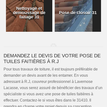
Nettoyage et
demoussage de
Pose de closoir 31
1
faitage 31
DEMANDEZ LE DEVIS DE VOTRE POSE DE
TUILES FAITIÈRES À R.J
Pour tous travaux de toiture, il est toujours préférable de
demander un devis avant de les entamer. En vous
adressant à R.J, couvreur professionnel à Lavernose
Lacasse, vous serez assuré de bénéficier des travaux d’un
spécialiste si vous avez une pose de tuiles faitières à
effectuer. Contactez-le si vous êtes dans le 31410. Il
prendra en charge votre projet depuis sa conception