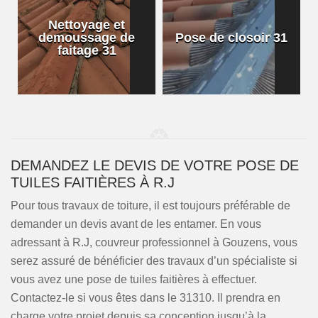
Nettoyage et
demoussage de
Pose de closoir 31
1
faitage 31
DEMANDEZ LE DEVIS DE VOTRE POSE DE
TUILES FAITIÈRES À R.J
Pour tous travaux de toiture, il est toujours préférable de
demander un devis avant de les entamer. En vous
adressant à R.J, couvreur professionnel à Gouzens, vous
serez assuré de bénéficier des travaux d’un spécialiste si
vous avez une pose de tuiles faitières à effectuer.
Contactez-le si vous êtes dans le 31310. Il prendra en
charge votre projet depuis sa conception jusqu’à la