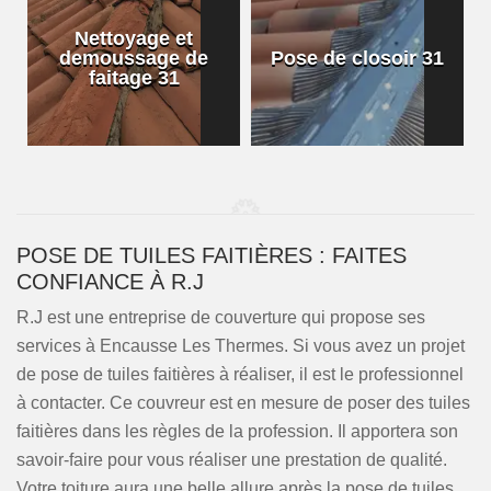
Nettoyage et
demoussage de
Pose de closoir 31
1
faitage 31
POSE DE TUILES FAITIÈRES : FAITES
CONFIANCE À R.J
R.J est une entreprise de couverture qui propose ses
services à Encausse Les Thermes. Si vous avez un projet
de pose de tuiles faitières à réaliser, il est le professionnel
à contacter. Ce couvreur est en mesure de poser des tuiles
faitières dans les règles de la profession. Il apportera son
savoir-faire pour vous réaliser une prestation de qualité.
Votre toiture aura une belle allure après la pose de tuiles