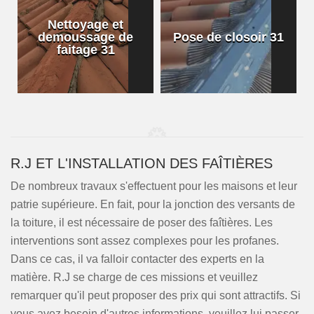
Nettoyage et
demoussage de
Pose de closoir 31
1
faitage 31
R.J ET L'INSTALLATION DES FAÎTIÈRES
De nombreux travaux s'effectuent pour les maisons et leur
patrie supérieure. En fait, pour la jonction des versants de
la toiture, il est nécessaire de poser des faîtières. Les
interventions sont assez complexes pour les profanes.
Dans ce cas, il va falloir contacter des experts en la
matière. R.J se charge de ces missions et veuillez
remarquer qu'il peut proposer des prix qui sont attractifs. Si
vous avez besoin d'autres informations, veuillez lui passer