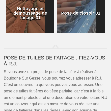
Nettoyage et
demoussage de
Pose de closoir 31
1
faitage 31
POSE DE TUILES DE FAITAGE : FIEZ-VOUS
À R.J.
Si vous avez un projet de pose de faitière à réaliser à
Boulogne Sur Gesse, vous pourrez vous adresser à R.J.
C’est un couvreur à qui vous pouvez vous adresser. Une
pose de tuiles faitières doit être parfaite, car c’est à la fois
un élément protecteur et une décoration de votre toiture R.J
est un couvreur qui est en mesure de vous réaliser une
pose de faitières dans les règles. Avec son équipe de