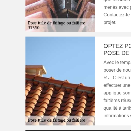
menés avec pr
Contactez-le 
projet.
OPTEZ PO
POSE DE 
Avec le temps
poser de nouv
R.J. C’est un
effectuer une 
applique sont
faitières réus
qualité à tar
informations 