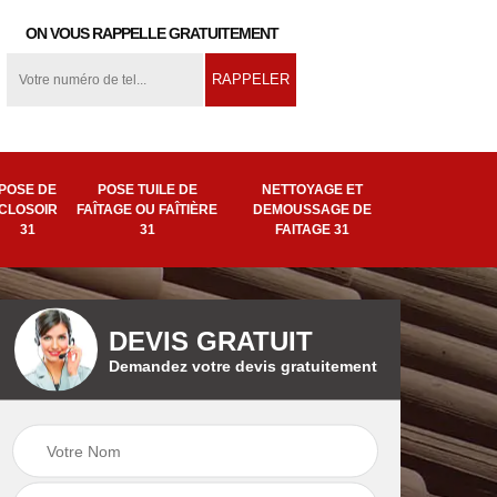
ON VOUS RAPPELLE GRATUITEMENT
POSE DE
POSE TUILE DE
NETTOYAGE ET
CLOSOIR
FAÎTAGE OU FAÎTIÈRE
DEMOUSSAGE DE
31
31
FAITAGE 31
DEVIS GRATUIT
Demandez votre devis gratuitement
ion
Pose tuile de
Remplacement de
ière
faîtage ou faîtière
faîtage 31
31