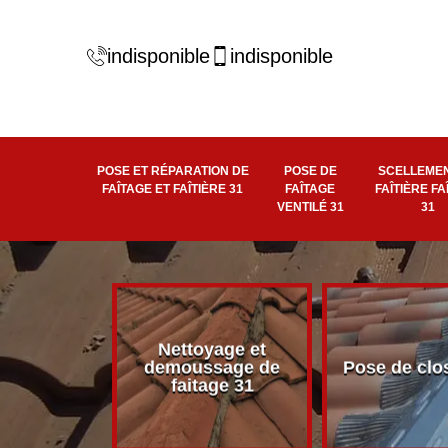
indisponible
indisponible
POSE ET RÉPARATION DE
POSE DE
SCELLEMEN
FAÎTAGE ET FAÎTIÈRE 31
FAÎTAGE
FAÎTIÈRE FA
VENTILÉ 31
31
Nettoyage et
éité de
demoussage de
Pose de clo
 faîtière 31
faitage 31