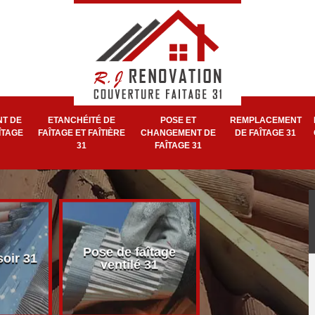
T DE
ETANCHÉITÉ DE
POSE ET
REMPLACEMENT
ÎTAGE
FAÎTAGE ET FAÎTIÈRE
CHANGEMENT DE
DE FAÎTAGE 31
31
FAÎTAGE 31
Pose et réparat
Pose de faîtage
soir 31
de faîtage et faît
ventilé 31
31