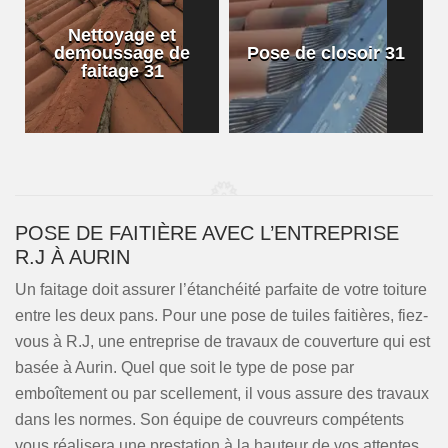
Nettoyage et
demoussage de
Pose de closoir 31
1
faitage 31
POSE DE FAITIÈRE AVEC L’ENTREPRISE
R.J À AURIN
Un faitage doit assurer l’étanchéité parfaite de votre toiture
entre les deux pans. Pour une pose de tuiles faitières, fiez-
vous à R.J, une entreprise de travaux de couverture qui est
basée à Aurin. Quel que soit le type de pose par
emboîtement ou par scellement, il vous assure des travaux
dans les normes. Son équipe de couvreurs compétents
vous réalisera une prestation à la hauteur de vos attentes.