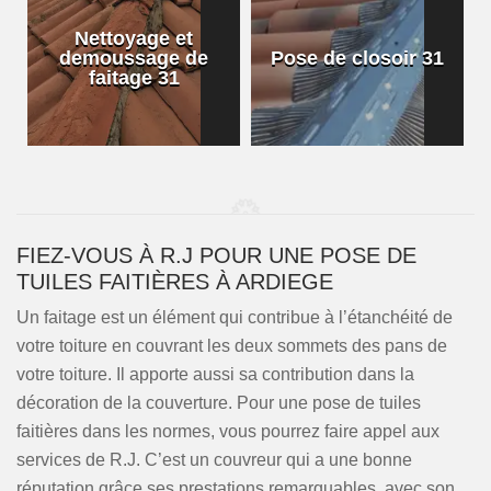
Nettoyage et
demoussage de
Pose de closoir 31
1
faitage 31
FIEZ-VOUS À R.J POUR UNE POSE DE
TUILES FAITIÈRES À ARDIEGE
Un faitage est un élément qui contribue à l’étanchéité de
votre toiture en couvrant les deux sommets des pans de
votre toiture. Il apporte aussi sa contribution dans la
décoration de la couverture. Pour une pose de tuiles
faitières dans les normes, vous pourrez faire appel aux
services de R.J. C’est un couvreur qui a une bonne
réputation grâce ses prestations remarquables, avec son