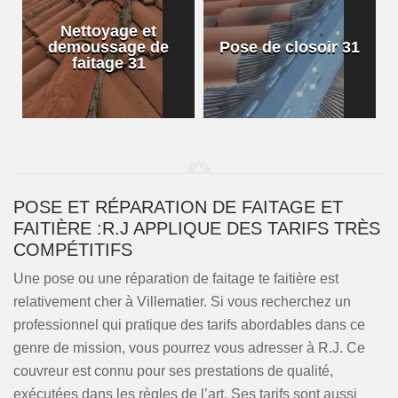
Nettoyage et
demoussage de
Pose de closoir 31
1
faitage 31
POSE ET RÉPARATION DE FAITAGE ET
FAITIÈRE :R.J APPLIQUE DES TARIFS TRÈS
COMPÉTITIFS
Une pose ou une réparation de faitage te faitière est
relativement cher à Villematier. Si vous recherchez un
professionnel qui pratique des tarifs abordables dans ce
genre de mission, vous pourrez vous adresser à R.J. Ce
couvreur est connu pour ses prestations de qualité,
exécutées dans les règles de l’art. Ses tarifs sont aussi