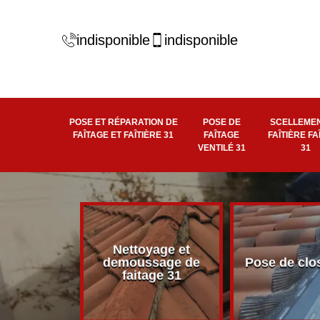
indisponible
indisponible
POSE ET RÉPARATION DE
POSE DE
SCELLEMEN
FAÎTAGE ET FAÎTIÈRE 31
FAÎTAGE
FAÎTIÈRE FA
VENTILÉ 31
31
Nettoyage et
éité de
demoussage de
Pose de clo
 faîtière 31
faitage 31