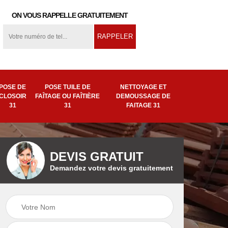
ON VOUS RAPPELLE GRATUITEMENT
POSE DE
POSE TUILE DE
NETTOYAGE ET
CLOSOIR
FAÎTAGE OU FAÎTIÈRE
DEMOUSSAGE DE
31
31
FAITAGE 31
DEVIS GRATUIT
Demandez votre devis gratuitement
ion
Pose tuile de
Remplacement de
ière
faîtage ou faîtière
faîtage 31
31