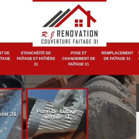
T DE
ETANCHÉITÉ DE
POSE ET
REMPLACEMENT
ÎTAGE
FAÎTAGE ET FAÎTIÈRE
CHANGEMENT DE
DE FAÎTAGE 31
31
FAÎTAGE 31
Pose et réparat
Pose de faîtage
soir 31
de faîtage et faît
ventilé 31
31