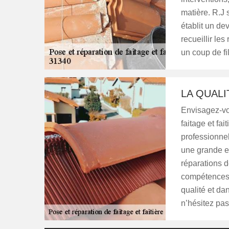
matière. R.J 
établit un de
recueillir le
un coup de fil
LA QUALI
Envisagez-vo
faitage et fai
professionne
une grande ex
réparations d
compétences. 
qualité et da
n’hésitez pas