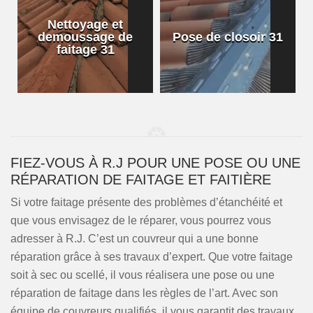
Nettoyage et
demoussage de
Pose de closoir 31
1
faitage 31
FIEZ-VOUS À R.J POUR UNE POSE OU UNE
RÉPARATION DE FAITAGE ET FAITIÈRE
Si votre faitage présente des problèmes d’étanchéité et
que vous envisagez de le réparer, vous pourrez vous
adresser à R.J. C’est un couvreur qui a une bonne
réparation grâce à ses travaux d’expert. Que votre faitage
soit à sec ou scellé, il vous réalisera une pose ou une
réparation de faitage dans les règles de l’art. Avec son
équipe de couvreurs qualifiés, il vous garantit des travaux