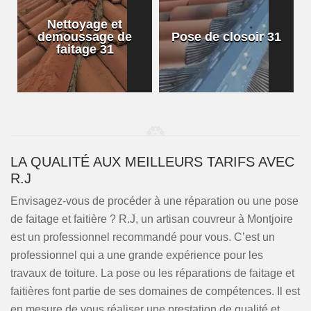
Nettoyage et
demoussage de
Pose de closoir 31
1
faitage 31
LA QUALITÉ AUX MEILLEURS TARIFS AVEC
R.J
Envisagez-vous de procéder à une réparation ou une pose
de faitage et faitière ? R.J, un artisan couvreur à Montjoire
est un professionnel recommandé pour vous. C’est un
professionnel qui a une grande expérience pour les
travaux de toiture. La pose ou les réparations de faitage et
faitières font partie de ses domaines de compétences. Il est
en mesure de vous réaliser une prestation de qualité et