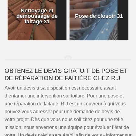
Nettoyage et
demoussage de
Pose de closoir 31
1
faitage 31
OBTENEZ LE DEVIS GRATUIT DE POSE ET
DE RÉPARATION DE FAITIÈRE CHEZ R.J
Avoir un devis à sa disposition est nécessaire avant
d’entamer une intervention sur toiture. Pour une pose et
une réparation de faitage, R.J est un couvreur à qui vous
pouvez vous adresser pour une demande de devis de
votre projet. Dès que vous nous sollicitez pour une telle
mission, nous enverrons une équipe pour évaluer l’état de
votre. Un devis précis sera établi afin de vous - informer sur