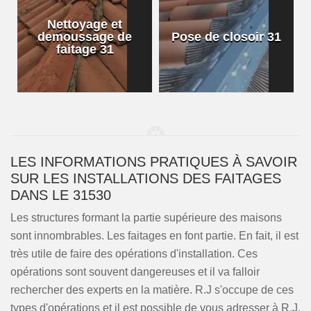
Nettoyage et
demoussage de
Pose de closoir 31
1
faitage 31
LES INFORMATIONS PRATIQUES À SAVOIR
SUR LES INSTALLATIONS DES FAITAGES
DANS LE 31530
Les structures formant la partie supérieure des maisons
sont innombrables. Les faitages en font partie. En fait, il est
très utile de faire des opérations d'installation. Ces
opérations sont souvent dangereuses et il va falloir
rechercher des experts en la matière. R.J s'occupe de ces
types d'opérations et il est possible de vous adresser à R.J.