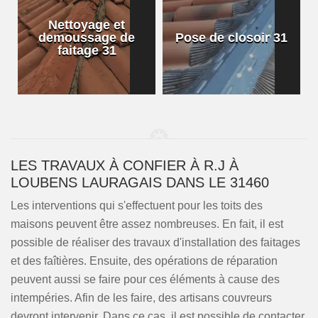
Nettoyage et
demoussage de
Pose de closoir 31
1
faitage 31
LES TRAVAUX À CONFIER À R.J À
LOUBENS LAURAGAIS DANS LE 31460
Les interventions qui s'effectuent pour les toits des
maisons peuvent être assez nombreuses. En fait, il est
possible de réaliser des travaux d'installation des faitages
et des faîtières. Ensuite, des opérations de réparation
peuvent aussi se faire pour ces éléments à cause des
intempéries. Afin de les faire, des artisans couvreurs
devront intervenir. Dans ce cas, il est possible de contacter