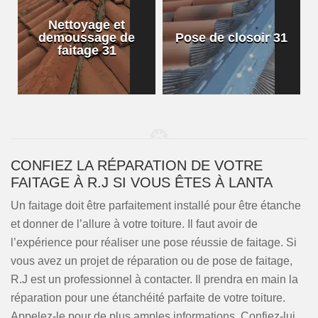
Nettoyage et
demoussage de
Pose de closoir 31
1
faitage 31
CONFIEZ LA RÉPARATION DE VOTRE
FAITAGE À R.J SI VOUS ÊTES À LANTA
Un faitage doit être parfaitement installé pour être étanche
et donner de l’allure à votre toiture. Il faut avoir de
l’expérience pour réaliser une pose réussie de faitage. Si
vous avez un projet de réparation ou de pose de faitage,
R.J est un professionnel à contacter. Il prendra en main la
réparation pour une étanchéité parfaite de votre toiture.
Appelez-le pour de plus amples informations. Confiez-lui