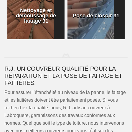
Nettoyage et
demoussage de
Pose de closoir 31
1
faitage 31
R.J, UN COUVREUR QUALIFIÉ POUR LA
RÉPARATION ET LA POSE DE FAITAGE ET
FAITIÈRES.
Pour assurer l’étanchéité au niveau de la panne, le faitage
et les faitières doivent être parfaitement posés. Si vous
recherchez la qualité, nous, R.J, artisan couvreur à
Labroquere, garantissons des travaux conformes aux
normes. Quel que soit le type de toiture, nous intervenons
avec nos meilleurs couvreurs pour vous réaliser des