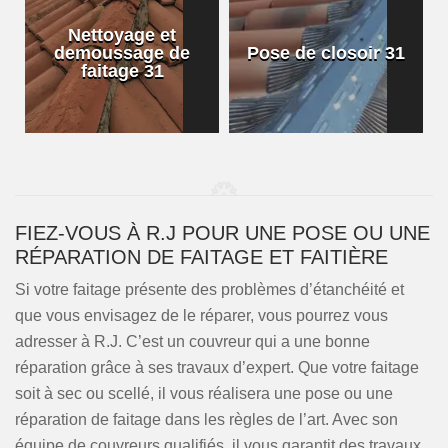
Nettoyage et
demoussage de
Pose de closoir 31
1
faitage 31
FIEZ-VOUS À R.J POUR UNE POSE OU UNE
RÉPARATION DE FAITAGE ET FAITIÈRE
Si votre faitage présente des problèmes d’étanchéité et
que vous envisagez de le réparer, vous pourrez vous
adresser à R.J. C’est un couvreur qui a une bonne
réparation grâce à ses travaux d’expert. Que votre faitage
soit à sec ou scellé, il vous réalisera une pose ou une
réparation de faitage dans les règles de l’art. Avec son
équipe de couvreurs qualifiés, il vous garantit des travaux