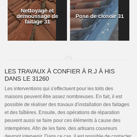
Nettoyage et
demoussage de
Pose de closoir 31
1
faitage 31
LES TRAVAUX À CONFIER À R.J À HIS
DANS LE 31260
Les interventions qui s'effectuent pour les toits des
maisons peuvent être assez nombreuses. En fait, il est
possible de réaliser des travaux d'installation des faitages
et des faîtières. Ensuite, des opérations de réparation
peuvent aussi se faire pour ces éléments à cause des
intempéries. Afin de les faire, des artisans couvreurs
devront intervenir. Dans ce cas, il est possible de contacter