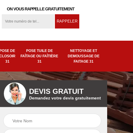
ON VOUS RAPPELLE GRATUITEMENT
POSE DE
POSE TUILE DE
NETTOYAGE ET
CLOSOIR
FAÎTAGE OU FAÎTIÈRE
DEMOUSSAGE DE
31
31
FAITAGE 31
DEVIS GRATUIT
Demandez votre devis gratuitement
ion
Pose tuile de
Remplacement de
ière
faîtage ou faîtière
faîtage 31
31