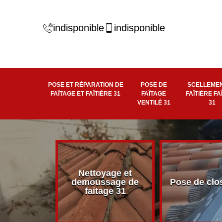
indisponible
indisponible
POSE ET RÉPARATION DE
POSE DE
SCELLEMEN
FAÎTAGE ET FAÎTIÈRE 31
FAÎTAGE
FAÎTIÈRE FA
VENTILÉ 31
31
Nettoyage et
éité de
demoussage de
Pose de clo
 faîtière 31
faitage 31