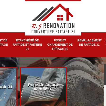
T DE
ETANCHÉITÉ DE
POSE ET
REMPLACEMENT
ÎTAGE
FAÎTAGE ET FAÎTIÈRE
CHANGEMENT DE
DE FAÎTAGE 31
31
FAÎTAGE 31
Pose et réparat
Pose de faîtage
soir 31
de faîtage et faît
ventilé 31
31