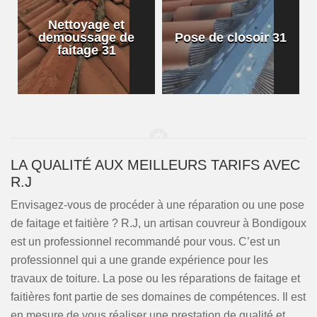
Nettoyage et
demoussage de
Pose de closoir 31
1
faitage 31
LA QUALITÉ AUX MEILLEURS TARIFS AVEC
R.J
Envisagez-vous de procéder à une réparation ou une pose
de faitage et faitière ? R.J, un artisan couvreur à Bondigoux
est un professionnel recommandé pour vous. C’est un
professionnel qui a une grande expérience pour les
travaux de toiture. La pose ou les réparations de faitage et
faitières font partie de ses domaines de compétences. Il est
en mesure de vous réaliser une prestation de qualité et