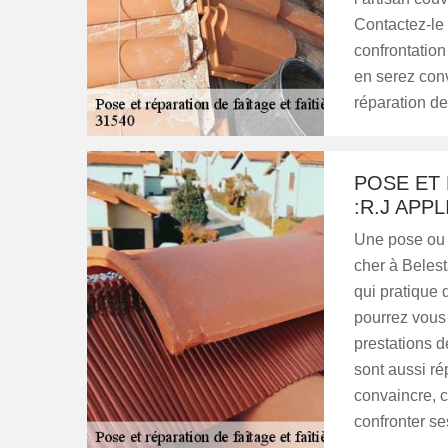
Contactez-le
confrontation
en serez conv
réparation de
POSE ET 
:R.J APP
Une pose ou u
cher à Beles
qui pratique 
pourrez vous
prestations de
sont aussi r
convaincre, c
confronter se