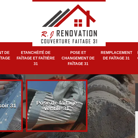
T DE
ETANCHÉITÉ DE
POSE ET
REMPLACEMENT
ÎTAGE
FAÎTAGE ET FAÎTIÈRE
CHANGEMENT DE
DE FAÎTAGE 31
31
FAÎTAGE 31
Pose et réparat
Pose de faîtage
soir 31
de faîtage et faît
ventilé 31
31