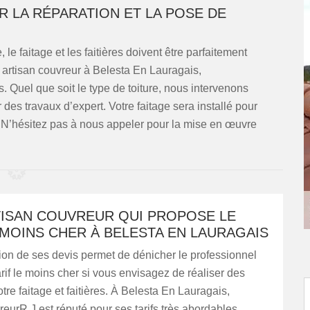
R LA RÉPARATION ET LA POSE DE
le faitage et les faitières doivent être parfaitement
, artisan couvreur à Belesta En Lauragais,
 Quel que soit le type de toiture, nous intervenons
des travaux d’expert. Votre faitage sera installé pour
e. N’hésitez pas à nous appeler pour la mise en œuvre
RTISAN COUVREUR QUI PROPOSE LE
 MOINS CHER À BELESTA EN LAURAGAIS
ion de ses devis permet de dénicher le professionnel
tarif le moins cher si vous envisagez de réaliser des
otre faitage et faitières. À Belesta En Lauragais,
vreurR.J est réputé pour ses tarifs très abordables.