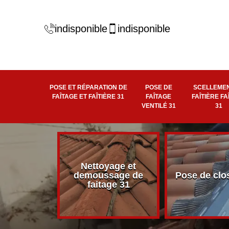
indisponible
indisponible
POSE ET RÉPARATION DE
POSE DE
SCELLEMEN
FAÎTAGE ET FAÎTIÈRE 31
FAÎTAGE
FAÎTIÈRE FA
VENTILÉ 31
31
Nettoyage et
éité de
demoussage de
Pose de clo
 faîtière 31
faitage 31