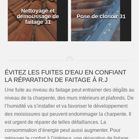
Nettoyage et
demoussage de
Pose de closoir 31
1
faitage 31
ÉVITEZ LES FUITES D’EAU EN CONFIANT
LA RÉPARATION DE FAITAGE À R.J
Une fuite au niveau du faitage peut entrainer des dégâts au
niveau de la charpente, des murs intérieurs et plafonds. De
l’humidité va s’installer et va favoriser le développement
des moisissures qui peuvent endommager la charpente. Il
est urgent de réparer de telles défaillances. La
consommation d‘énergie peut aussi augmenter. Pour
retrouver le confort à l’intérieur, une réparation de faitage