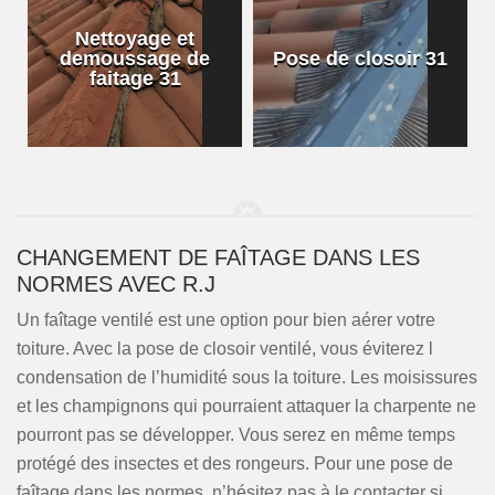
Nettoyage et
demoussage de
Pose de closoir 31
1
faitage 31
CHANGEMENT DE FAÎTAGE DANS LES
NORMES AVEC R.J
Un faîtage ventilé est une option pour bien aérer votre
toiture. Avec la pose de closoir ventilé, vous éviterez l
condensation de l’humidité sous la toiture. Les moisissures
et les champignons qui pourraient attaquer la charpente ne
pourront pas se développer. Vous serez en même temps
protégé des insectes et des rongeurs. Pour une pose de
faîtage dans les normes, n’hésitez pas à le contacter si