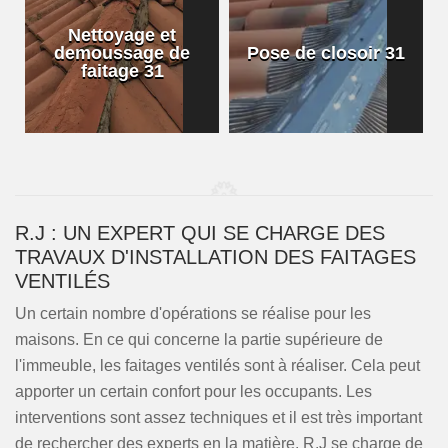
Nettoyage et
demoussage de
Pose de closoir 31
1
faitage 31
R.J : UN EXPERT QUI SE CHARGE DES
TRAVAUX D'INSTALLATION DES FAITAGES
VENTILÉS
Un certain nombre d'opérations se réalise pour les
maisons. En ce qui concerne la partie supérieure de
l'immeuble, les faitages ventilés sont à réaliser. Cela peut
apporter un certain confort pour les occupants. Les
interventions sont assez techniques et il est très important
de rechercher des experts en la matière. R.J se charge de