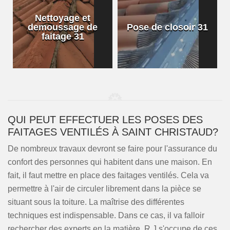
Nettoyage et
demoussage de
Pose de closoir 31
1
faitage 31
QUI PEUT EFFECTUER LES POSES DES
FAITAGES VENTILÉS À SAINT CHRISTAUD?
De nombreux travaux devront se faire pour l'assurance du
confort des personnes qui habitent dans une maison. En
fait, il faut mettre en place des faitages ventilés. Cela va
permettre à l'air de circuler librement dans la pièce se
situant sous la toiture. La maîtrise des différentes
techniques est indispensable. Dans ce cas, il va falloir
rechercher des experts en la matière. R.J s'occupe de ces