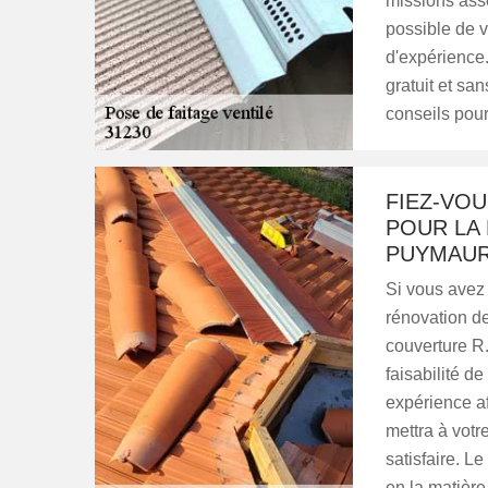
missions asse
possible de 
d'expérience.
gratuit et sa
conseils pour
FIEZ-VOU
POUR LA 
PUYMAUR
Si vous avez 
rénovation de
couverture R
faisabilité d
expérience af
mettra à votr
satisfaire. Le
en la matière