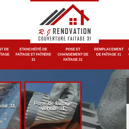
T DE
ETANCHÉITÉ DE
POSE ET
REMPLACEMENT
ÎTAGE
FAÎTAGE ET FAÎTIÈRE
CHANGEMENT DE
DE FAÎTAGE 31
31
FAÎTAGE 31
Pose et réparat
Pose de faîtage
soir 31
de faîtage et faît
ventilé 31
31