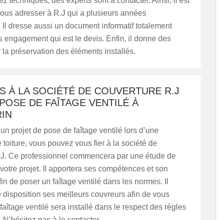
z techniques, des experts sont à contacter. Ainsi, il est
vous adresser à R.J qui a plusieurs années
 Il dresse aussi un document informatif totalement
ns engagement qui est le devis. Enfin, il donne des
 la préservation des éléments installés.
S À LA SOCIÉTÉ DE COUVERTURE R.J
POSE DE FAÎTAGE VENTILÉ À
IN
un projet de pose de faîtage ventilé lors d’une
 toiture, vous pouvez vous fier à la société de
.J. Ce professionnel commencera par une étude de
e votre projet. Il apportera ses compétences et son
in de poser un faîtage ventilé dans les normes. Il
e disposition ses meilleurs couvreurs afin de vous
 faîtage ventilé sera installé dans le respect des règles
. N’hésitez pas à le contacter.