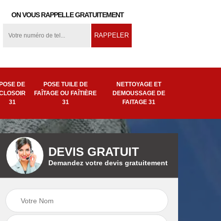
ON VOUS RAPPELLE GRATUITEMENT
POSE DE
POSE TUILE DE
NETTOYAGE ET
CLOSOIR
FAÎTAGE OU FAÎTIÈRE
DEMOUSSAGE DE
31
31
FAITAGE 31
DEVIS GRATUIT
Demandez votre devis gratuitement
ion
Pose tuile de
Remplacement de
ière
faîtage ou faîtière
faîtage 31
31