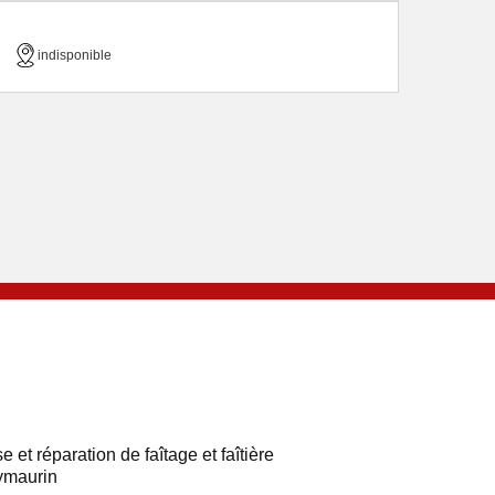
indisponible
e et réparation de faîtage et faîtière
ymaurin