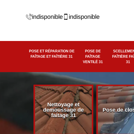
indisponible
indisponible
POSE ET RÉPARATION DE
POSE DE
SCELLEMEN
FAÎTAGE ET FAÎTIÈRE 31
FAÎTAGE
FAÎTIÈRE FA
VENTILÉ 31
31
Nettoyage et
éité de
demoussage de
Pose de clo
 faîtière 31
faitage 31