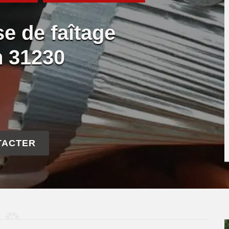
se de faîtage
n 31230
TACTER