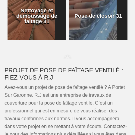
Nettoyage et
demoussage de
Pose de closoir 31
1
faitage 31
PROJET DE POSE DE FAÎTAGE VENTILÉ :
FIEZ-VOUS À R.J
Avez-vous un projet de pose de faîtage ventilé ? A Portet
Sur Garonne, R.J est une entreprise de travaux de
couverture pour la pose de faîtage ventilé. C’est un
professionnel qui est en mesure de vous réaliser des
travaux conformes aux normes. Il vous accompagnera
dans votre projet en se mettant à votre écoute. Contactez-
le pour des informations plus détaillées si vous êtes dans